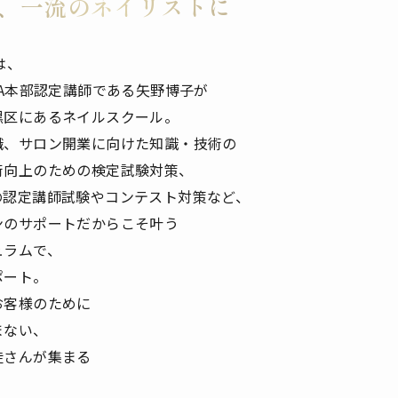
、一流のネイリストに
MYは、
NA本部認定講師である矢野博子が
黒区にあるネイルスクール。
職、サロン開業に向けた知識・技術の
術向上のための検定試験対策、
の認定講師試験やコンテスト対策など、
ンのサポートだからこそ叶う
ュラムで、
ポート。
お客様のために
まない、
徒さんが集まる