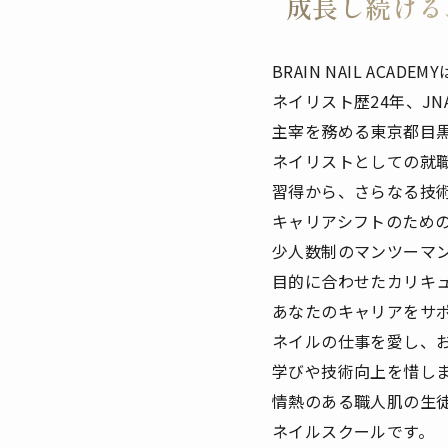
成長し続ける
BRAIN NAIL ACADE
ネイリスト歴24年、J
主宰を務める東京都目
ネイリストとしての就
習得から、さらなる技
キャリアシフトのため
少人数制のマンツーマ
目的に合わせたカリキ
あなたのキャリアをサ
ネイルの仕事を愛し、
学びや技術向上を惜し
情熱のある職人肌の生
ネイルスクールです。