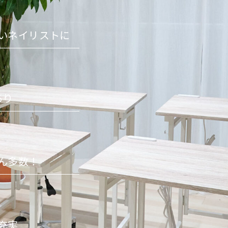
いネイリストに
あり
ん多数！
充実