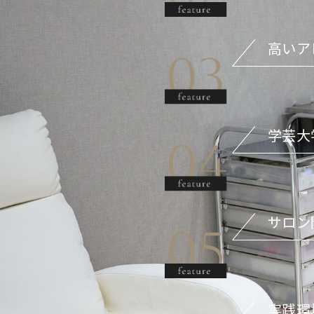
高いア
学芸大
サロン
実践環